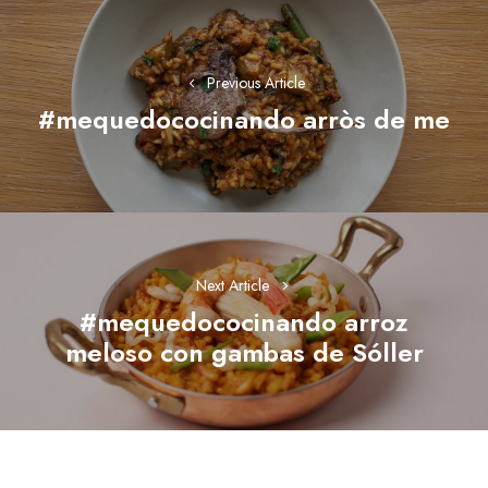
Navegación
de
entradas
Previous Article
#mequedococinando arròs de me
Previous
post:
Next Article
#mequedococinando arroz
Next
meloso con gambas de Sóller
post: