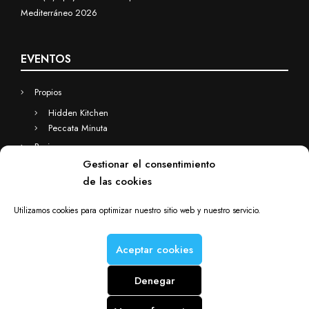
Mediterráneo 2026
EVENTOS
Propios
Hidden Kitchen
Peccata Minuta
Business
Gestionar el consentimiento
Eventos a medida
de las cookies
Hidden Kitchen Business
Chefs(in) for you
Utilizamos cookies para optimizar nuestro sitio web y nuestro servicio.
Aceptar cookies
Denegar
Chefs(in) is a Deacorde brand © Copyright 2012-2025. All rights
reserved.