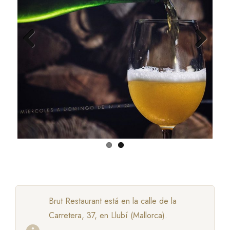
Previ
Next
ous
Brut Restaurant está en la calle de la
Carretera, 37, en Llubí (Mallorca).