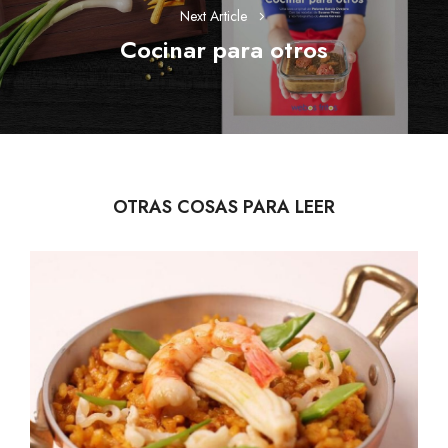
Next Article
Cocinar para otros
Next
post:
OTRAS COSAS PARA LEER