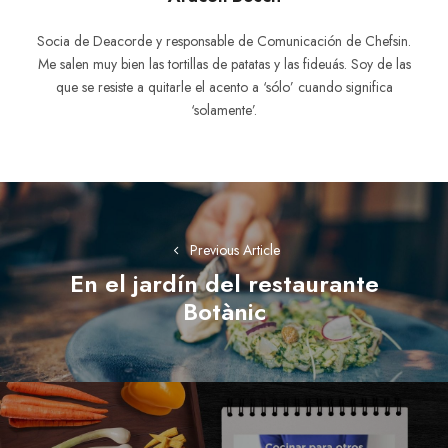
Socia de Deacorde y responsable de Comunicación de Chefsin.
Me salen muy bien las tortillas de patatas y las fideuás. Soy de las
que se resiste a quitarle el acento a ‘sólo’ cuando significa
‘solamente’.
Navegación
de
Previous Article
entradas
En el jardín del restaurante
Previous
Botànic
post: