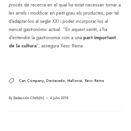
procés de recerca en el qual ha estat necessari tornar a
les arrels i modificar en petit grau els productes, per tal
d’adaptar-los al segle XXI i poder incorporar-los al
mercat gastronòmic actual. “En aquest sentit, s’ha
d’entendre la gastronomia com a una
part important
de la cultura
”, assegura Xesc Reina.
Can Company
Destacado
Mallorca
Xesc Reina
By
Redacción Chefs(in)
4 Julio 2018