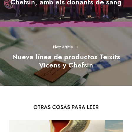
Chefsin, amb els donants de sang
Previous
post:
Next Article
Nueva línea de productos Teixits
Next
Vicens y Chefsin
post:
OTRAS COSAS PARA LEER