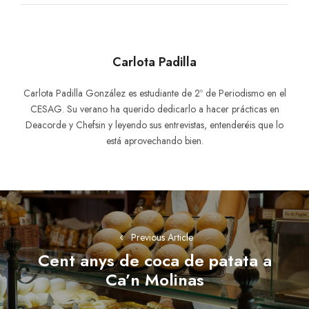
Carlota Padilla
Carlota Padilla González es estudiante de 2º de Periodismo en el
CESAG. Su verano ha querido dedicarlo a hacer prácticas en
Deacorde y Chefsin y leyendo sus entrevistas, entenderéis que lo
está aprovechando bien.
Navegación
de
Previous Article
entradas
Cent anys de coca de patata a
Previous
Ca’n Molinas
post: