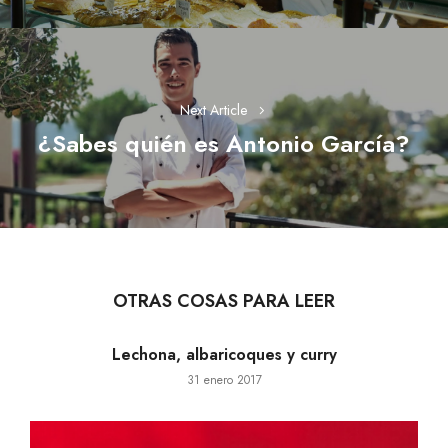
Next Article
¿Sabes quién es Antonio García?
Next
post:
OTRAS COSAS PARA LEER
Lechona, albaricoques y curry
31 enero 2017