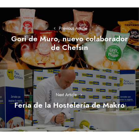
Navegación
de
Previous Article
entradas
Gori de Muro, nuevo colaborador
Previous
de Chefsin
post:
Next Article
Feria de la Hostelería de Makro
Next
post: