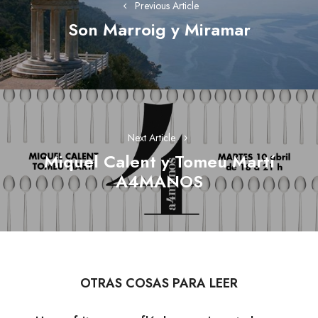
entradas
Previous Article
Son Marroig y Miramar
Previous
post:
Next Article
Miquel Calent y Tomeu Martí
Next
A4MANOS
post:
OTRAS COSAS PARA LEER