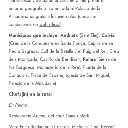
maravillosas y ayudarán al visitante a interpretar el
entorno geográfico. La entrada al Palacio de la
Almudaina es gratuita los miércoles (consultar
condiciones en
web oficial
).
Municipios que incluye:
Andratx
(Sant Elm),
Calvià
(Creu de la Conquesta en Santa Ponça, Capilla de sa
Pedra Sagrada, Coll de la Batalla y el Puig del Rei, Creu
dels Montcada, Castillo de Bendinat),
Palma
(Sierra de
Na Burguesa, Monasterio de la Real, Puerta de la
Conquista, Plaza de España, Iglesia de Sant Miquel,
Palacio de la Almudaina).
Chefs(in) en la ruta:
En Palma
:
Restaurante Arume, del chef
Tomeu Martí
Marc Fosh Restaurant (1 estrella Michelin, 1 sol Repsol),