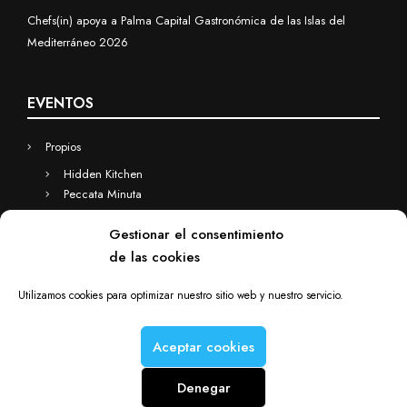
Chefs(in) apoya a Palma Capital Gastronómica de las Islas del
Mediterráneo 2026
EVENTOS
Propios
Hidden Kitchen
Peccata Minuta
Business
Gestionar el consentimiento
Eventos a medida
de las cookies
Hidden Kitchen Business
Chefs(in) for you
Utilizamos cookies para optimizar nuestro sitio web y nuestro servicio.
Aceptar cookies
Denegar
Chefs(in) is a Deacorde brand © Copyright 2012-2025. All rights