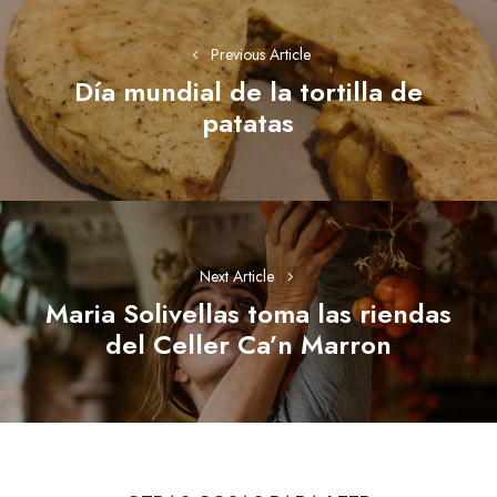
de
Previous Article
entradas
Día mundial de la tortilla de
Previous
patatas
post:
Next Article
Maria Solivellas toma las riendas
Next
del Celler Ca’n Marron
post: