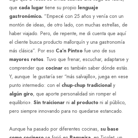
que
cada lugar
tiene su propio
lenguaje
gastronómico.
“Empecé con 25 años y venía con un
montón de ideas, de otro lado, con muchas estrellas, de
haber viajado. Pero, de repente, me di cuenta que aquí
el cliente busca producto mallorquín y una gastronomía
más clásica”. Por eso
Ca’n Pintxo
fue uno de sus
mayores retos
. Tuvo que frenar, escuchar, adaptarse y
comprender que
cocinar
es también saber dónde estás.
Y, aunque le gustaría ser “más salvajillo», juega en «ese
punto intermedio: con el
chup-chup tradicional
y
algún giro
, que aporte personalidad sin romper el
equilibrio».
Sin traicionar
ni
al producto
ni al público,
pero siempre innovando para no quedarse estancado.
Aunque ha pasado por diferentes cocinas,
su base
como cocinero
se forjó en
Baqueira,
en
Ticolet
, un