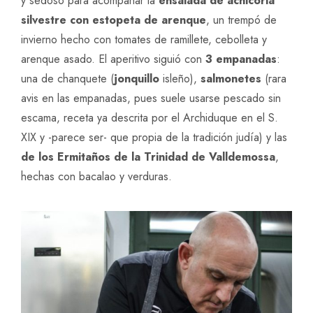
y sedoso para acompañar la
ensalada de achicoria
silvestre con estopeta de arenque
, un trempó de
invierno hecho con tomates de ramillete, cebolleta y
arenque asado. El aperitivo siguió con
3 empanadas
:
una de chanquete (
jonquillo
isleño),
salmonetes
(rara
avis en las empanadas, pues suele usarse pescado sin
escama, receta ya descrita por el Archiduque en el S.
XIX y -parece ser- que propia de la tradición judía) y las
de los Ermitaños de la Trinidad de Valldemossa
,
hechas con bacalao y verduras.