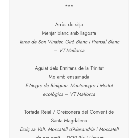
***
Arròs de sitja
Menjar blanc amb llagosta
Terna de Son Vinater. Giró Blanc i Prensal Blanc
– VT Mallorca
Aguiat dels Ermitans de la Trinitat
Me amb ensaïmada
E-Negre de Binigrau. Mantonegro i Merlot
ecològics – VT Mallorca
Tortada Reial / Greixonera del Convent de
Santa Magdalena
Dolç sa Vall. Moscatell d’Alexandria i Moscatell
de gra petit – DOP Pla i Llevant