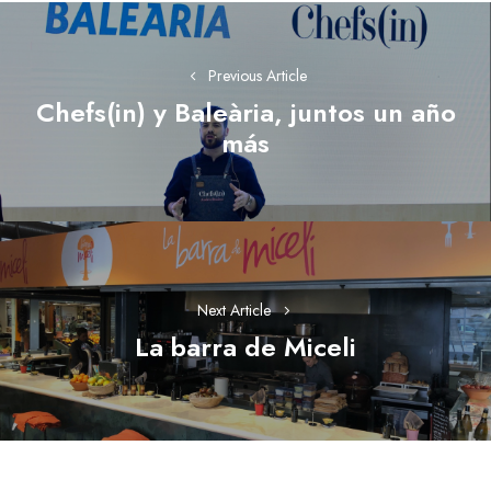
Navegación
de
Previous Article
entradas
Chefs(in) y Baleària, juntos un año
Previous
más
post:
Next Article
La barra de Miceli
Next
post: