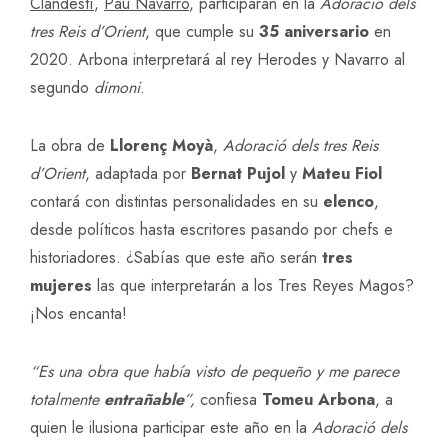
Clandestí
,
Pau Navarro
, participarán en la
Adoració dels
tres Reis d’Orient
, que cumple su
35 aniversario
en
2020. Arbona interpretará al rey Herodes y Navarro al
segundo
dimoni
.
La obra de
Llorenç Moyà
,
Adoració dels tres Reis
d’Orient
, adaptada por
Bernat Pujol
y
Mateu Fiol
contará con distintas personalidades en su
elenco
,
desde políticos hasta escritores pasando por chefs e
historiadores. ¿Sabías que este año serán
tres
mujeres
las que interpretarán a los Tres Reyes Magos?
¡Nos encanta!
“Es una obra que había visto de pequeño y me parece
totalmente
entrañable
”,
confiesa
Tomeu Arbona
, a
quien le ilusiona participar este año en la
Adoració dels