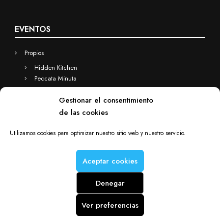
EVENTOS
Propios
Hidden Kitchen
Peccata Minuta
Business
Gestionar el consentimiento
Eventos a medida
de las cookies
Hidden Kitchen Business
Chefs(in) for you
Utilizamos cookies para optimizar nuestro sitio web y nuestro servicio.
Aceptar cookies
Denegar
Chefs(in) is a Deacorde brand © Copyright 2012-2025. All rights
reserved.
Ver preferencias