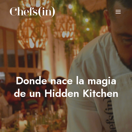
CHEFS(IN)
Local Gastronomy Adventures
Donde nace la magia
de un Hidden Kitchen