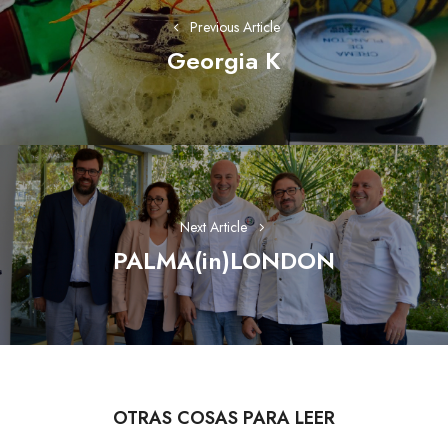
entradas
Previous Article
Georgia K
Previous
post:
Next Article
PALMA(in)LONDON
Next
post:
OTRAS COSAS PARA LEER