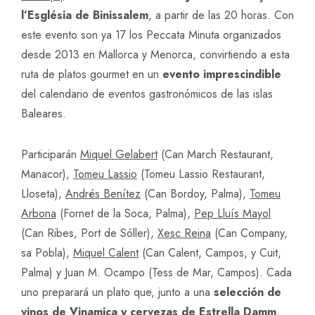
l’Església de Binissalem
, a partir de las 20 horas. Con
este evento son ya 17 los Peccata Minuta organizados
desde 2013 en Mallorca y Menorca, convirtiendo a esta
ruta de platos gourmet en un
evento imprescindible
del calendario de eventos gastronómicos de las islas
Baleares.
Participarán
Miquel Gelabert
(Can March Restaurant,
Manacor),
Tomeu Lassio
(Tomeu Lassio Restaurant,
Lloseta),
Andrés Benítez
(Can Bordoy, Palma),
Tomeu
Arbona
(Fornet de la Soca, Palma),
Pep Lluís Mayol
(Can Ribes, Port de Sóller),
Xesc Reina
(Can Company,
sa Pobla),
Miquel Calent
(Can Calent, Campos, y Cuit,
Palma) y Juan M. Ocampo (Tess de Mar, Campos). Cada
uno preparará un plato que, junto a una
selección de
vinos de Vinamica y cervezas de Estrella Damm
,