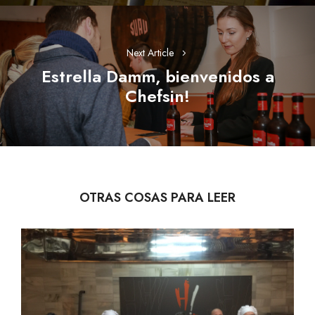
Next Article
Estrella Damm, bienvenidos a
Next
Chefsin!
post:
OTRAS COSAS PARA LEER