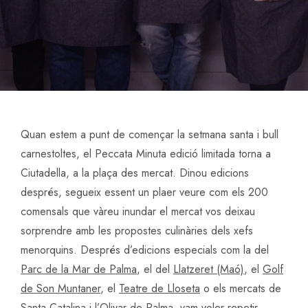
Quan estem a punt de començar la setmana santa i bull
carnestoltes, el Peccata Minuta edició limitada torna a
Ciutadella, a la plaça des mercat. Dinou edicions
després, segueix essent un plaer veure com els 200
comensals que vàreu inundar el mercat vos deixau
sorprendre amb les propostes culinàries dels xefs
menorquins. Després d’edicions especials com la del
Parc de la Mar de Palma
, el del
Llatzeret (Maó)
, el
Golf
de Son Muntaner
, el
Teatre de Lloseta
o els mercats de
Santa Catalina i l’Olivar de Palma, vam voler repetir