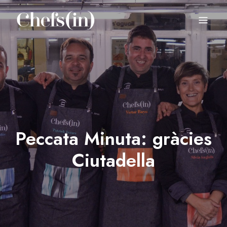
CHEFS(IN)
Local Gastronomy Adventures
Peccata Minuta: gràcies
Ciutadella