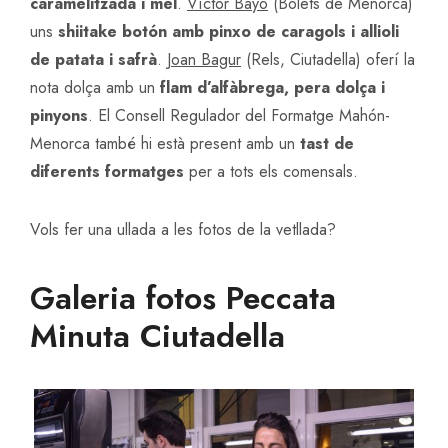
caramelitzada i mel
.
Víctor Bayo
(Bolets de Menorca)
uns
shiitake botón amb pinxo de caragols i allioli
de patata i safrà
.
Joan Bagur
(Rels, Ciutadella) oferí la
nota dolça amb un
flam d’alfàbrega, pera dolça i
pinyons
. El Consell Regulador del Formatge Mahón-
Menorca també hi està present amb un
tast de
diferents formatges
per a tots els comensals.
Vols fer una ullada a les fotos de la vetllada?
Galeria fotos Peccata
Minuta Ciutadella