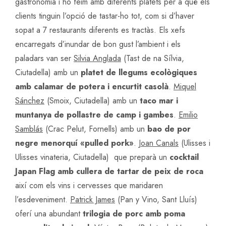
gastronomia i ho feim amb diferents platets per a què els
clients tinguin l’opció de tastar-ho tot, com si d’haver
sopat a 7 restaurants diferents es tractàs. Els xefs
encarregats d’inundar de bon gust l’ambient i els
paladars van ser
Silvia Anglada
(Tast de na Sílvia,
Ciutadella) amb un
platet de llegums ecològiques
amb calamar de potera i encurtit casolà
.
Miquel
Sánchez
(Smoix, Ciutadella) amb un
taco mar i
muntanya de pollastre de camp i gambes
.
Emilio
Samblás
(Crac Pelut, Fornells) amb un
bao de por
negre menorquí «pulled pork»
.
Joan Canals
(Ulisses i
Ulisses vinateria, Ciutadella) que preparà un
cocktail
Japan Flag amb cullera de tartar de peix de roca
així com els vins i cervesses que maridaren
l’esdeveniment.
Patrick James
(Pan y Vino, Sant Lluís)
oferí una abundant
trilogia de porc amb poma