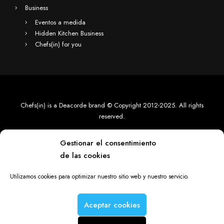
PALMA CAPITAL GASTRONÓMICA 2026
Chefs(in) apoya a Palma Capital Gastronómica de las Islas del
Mediterráneo 2026
EVENTOS
Propios
Hidden Kitchen
Peccata Minuta
Business
Gestionar el consentimiento
Eventos a medida
de las cookies
Hidden Kitchen Business
Chefs(in) for you
Utilizamos cookies para optimizar nuestro sitio web y nuestro servicio.
Aceptar cookies