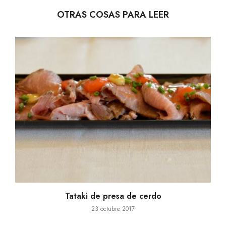
Next Article
Arume estrena el primer Sake Bar
Next
de Mallorca
post:
OTRAS COSAS PARA LEER